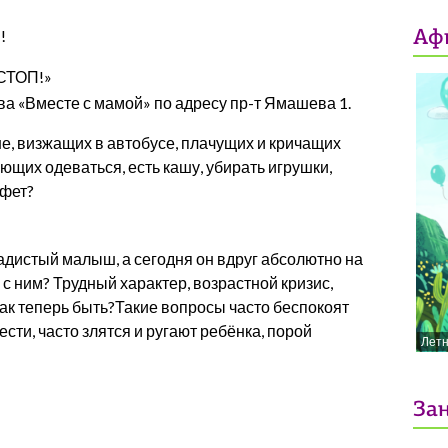
!
Аф
СТОП!»
ва «Вместе с мамой» по адресу пр-т Ямашева 1.
е, визжащих в автобусе, плачущих и кричащих
ающих одеваться, есть кашу, убирать игрушки,
нфет?
адистый малыш, а сегодня он вдруг абсолютно на
о с ним? Трудный характер, возрастной кризис,
 как теперь быть?Такие вопросы часто беспокоят
ести, часто злятся и ругают ребёнка, порой
Лет
Зан