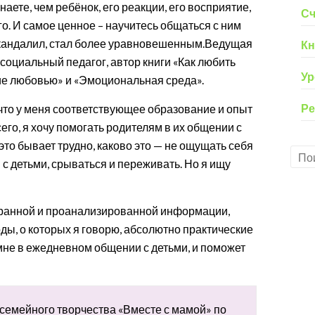
ете, чем ребёнок, его реакции, его восприятие,
Сч
. И самое ценное – научитесь общаться с ним
скандалил, стал более уравновешенным.Ведущая
Кн
 социальный педагог, автор книги «Как любить
Ур
ние любовью» и «Эмоциональная среда».
Ре
что у меня соответствующее образование и опыт
его, я хочу помогать родителям в их общении с
это бывает трудно, каково это — не ощущать себя
с детьми, срываться и переживать. Но я ищу
бранной и проанализированной информации,
ды, о которых я говорю, абсолютно практические
 мне в ежедневном общении с детьми, и поможет
 семейного творчества «Вместе с мамой» по