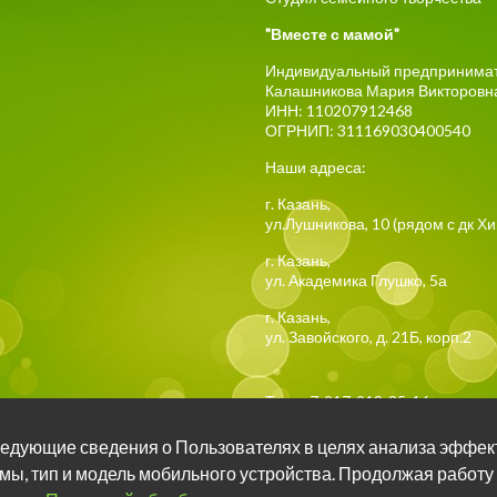
"Вместе с мамой"
Индивидуальный предпринима
Калашникова Мария Викторовн
ИНН: 110207912468
ОГРНИП: 311169030400540
Наши адреса:
г.
Казань
,
ул.Лушникова, 10
(рядом с дк Х
г.
Казань
,
ул. Академика Глушко, 5а
г.
Казань
,
ул. Завойского, д. 21Б, корп.2
Тел:
+7-917-918-85-16
 следующие сведения о Пользователях в целях анализа эффек
Задать вопрос о занятия
мы, тип и модель мобильного устройства. Продолжая работу