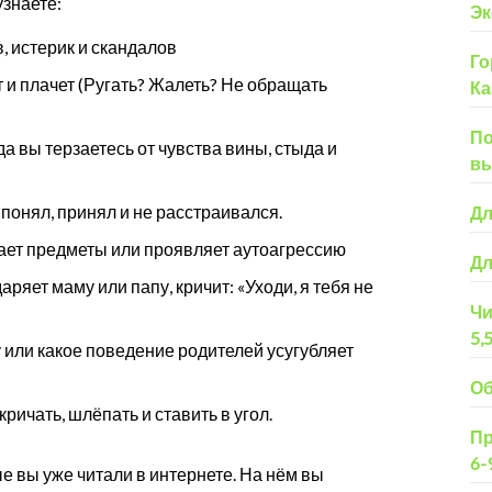
узнаете:
Эк
, истерик и скандалов
Го
ит и плачет (Ругать? Жалеть? Не обращать
Ка
По
да вы терзаетесь от чувства вины, стыда и
вы
 понял, принял и не расстраивался.
Дл
осает предметы или проявляет аутоагрессию
Дл
аряет маму или папу, кричит: «Уходи, я тебя не
Чи
5,
у или какое поведение родителей усугубляет
Об
ричать, шлёпать и ставить в угол.
Пр
6-
е вы уже читали в интернете. На нём вы