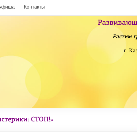
Афиша
Контакты
Развивающ
Растим г
г. К
стерики: СТОП!»