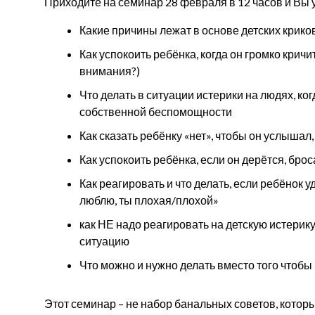
Приходите на семинар 28 февраля в 12 часов и Вы 
Какие причины лежат в основе детских криков
Как успокоить ребёнка, когда он громко крич
внимания?)
Что делать в ситуации истерики на людях, ког
собственной беспомощности
Как сказать ребёнку «нет», чтобы он услышал,
Как успокоить ребёнка, если он дерётся, бр
Как реагировать и что делать, если ребёнок уд
люблю, ты плохая/плохой»
как НЕ надо реагировать на детскую истерик
ситуацию
Что можно и нужно делать вместо того чтобы к
Этот семинар – не набор банальных советов, которы