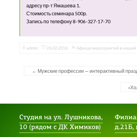
адресу пр-т Ямашева 1.
Стоимость семинара 500р.
Запись по телефону 8-906-327-17-70
admin
26.02.2016
Афиша мероприятий в нашей 
←
Мужские профессии — интерактивный праз
«Хо
Студия на ул. Лушникова,
Филиал
10 (рядом с ДК Химиков)
д.21Б,