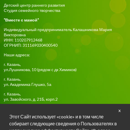
Детский центр раннего развития
Студия семейного творчества
"Вместе с мамой"
Индивидуальный предприниматель Калашникова Мария
Викторовна
ИНН: 110207912468
ОГРНИП: 311169030400540
Наши адреса:
г.
Казань
,
ул.Лушникова, 10
(рядом с дк Химиков)
г.
Казань
,
ул. Академика Глушко, 5а
г.
Казань
,
ул. Завойского, д. 21Б, корп.2
x
Тел:
+7-917-918-85-16
Этот Сайт использует «cookie» и в том числе
собирает следующие сведения о Пользователях в
Задать вопрос о занятиях в TG