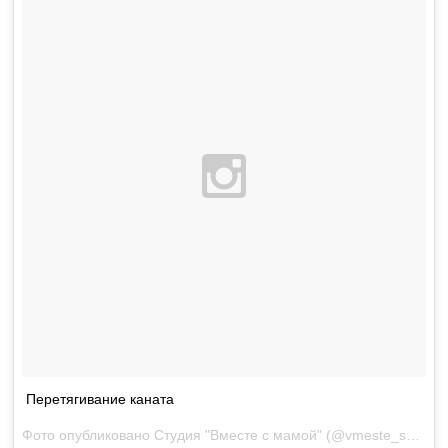
Перетягивание каната
Фото опубликовано Студия "Вместе с мамой" (@vmeste_s_mamoj)