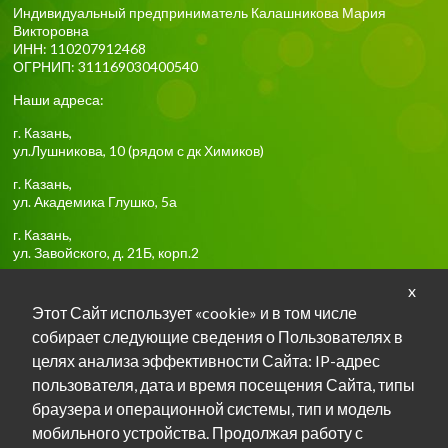
Индивидуальный предприниматель Калашникова Мария
Викторовна
ИНН: 110207912468
ОГРНИП: 311169030400540
Наши адреса:
г.
Казань
,
ул.Лушникова, 10
(рядом с дк Химиков)
г.
Казань
,
ул. Академика Глушко, 5а
г.
Казань
,
ул. Завойского, д. 21Б, корп.2
x
Тел:
+7-917-918-85-16
Этот Сайт использует «cookie» и в том числе
собирает следующие сведения о Пользователях в
Задать вопрос о занятиях в TG
целях анализа эффективности Сайта: IP-адрес
пользователя, дата и время посещения Сайта, типы
Задать вопрос о занятиях в Max
браузера и операционной системы, тип и модель
мобильного устройства. Продолжая работу с
Мы в ВКонтакте