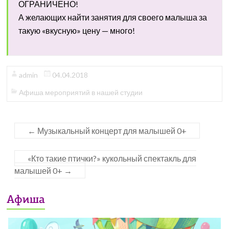
ОГРАНИЧЕНО!
А желающих найти занятия для своего малыша за
такую «вкусную» цену — много!
admin
04.04.2018
Афиша мероприятий в нашей студии
←
Музыкальный концерт для малышей 0+
«Кто такие птички?» кукольный спектакль для
малышей 0+
→
Афиша