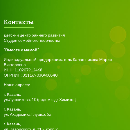
Контакты
Детский центр раннего развития
Студия семейного творчества
"Вместе с мамой"
Индивидуальный предприниматель Калашникова Мария
Викторовна
ИНН: 110207912468
ОГРНИП: 311169030400540
Наши адреса:
г.
Казань
,
ул.Лушникова, 10
(рядом с дк Химиков)
г.
Казань
,
ул. Академика Глушко, 5а
г.
Казань
,
ул. Завойского, д. 21Б, корп.2