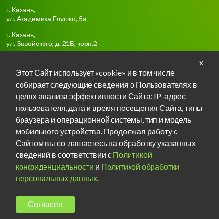
г.
Казань
,
ул. Академика Глушко, 5а
г.
Казань
,
ул. Завойского, д. 21Б, корп.2
x
Тел:
+7-917-918-85-16
Этот Сайт использует «cookie» и в том числе
собирает следующие сведения о Пользователях в
Задать вопрос о занятиях в TG
целях анализа эффективности Сайта: IP-адрес
пользователя, дата и время посещения Сайта, типы
Задать вопрос о занятиях в Max
браузера и операционной системы, тип и модель
мобильного устройства. Продолжая работу с
Мы в ВКонтакте
Сайтом вы соглашаетесь на обработку указанных
сведений в соответствии с
Политикой
конфиденциальности
и
Политикой обработки
персональных данных
.
Copyright © 2013-2016 Школа раннего развития "Вместе с
Согласен
мамой"
Политика конфиденциальности
Политика обработки
персональных данных