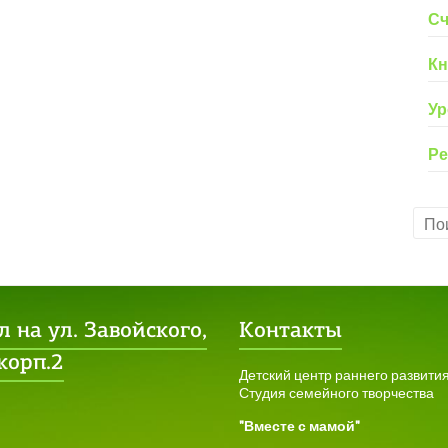
Сч
Кн
Ур
Ре
 на ул. Завойского,
Контакты
 корп.2
Детский центр раннего развити
Студия семейного творчества
"Вместе с мамой"