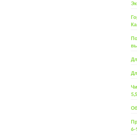
Эк
Го
Ка
По
вы
Дл
Дл
Чи
5,
Об
Пр
6-