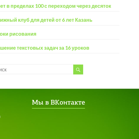
ет в пределах 100 с переходом через десяток
ижный клуб для детей от 6 лет Казань
оки рисования
шение текстовых задач за 16 уроков
Мы в ВКонтакте
я