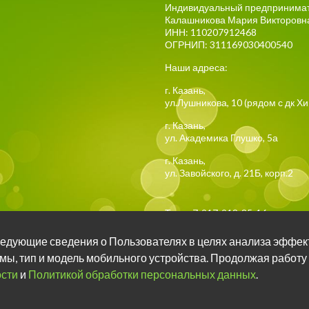
Индивидуальный предпринима
Калашникова Мария Викторовн
ИНН: 110207912468
ОГРНИП: 311169030400540
Наши адреса:
г.
Казань
,
ул.Лушникова, 10
(рядом с дк Х
г.
Казань
,
ул. Академика Глушко, 5а
г.
Казань
,
ул. Завойского, д. 21Б, корп.2
Тел:
+7-917-918-85-16
 следующие сведения о Пользователях в целях анализа эффек
Задать вопрос о занятия
мы, тип и модель мобильного устройства. Продолжая работу
сти
и
Политикой обработки персональных данных
.
Задать вопрос о занятия