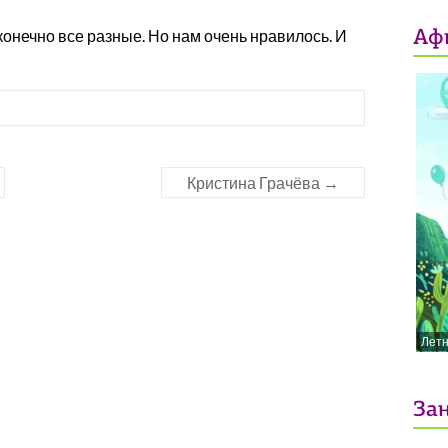
 конечно все разные. Но нам очень нравилось. И
Аф
Кристина Грачёва
→
Лет
Зан