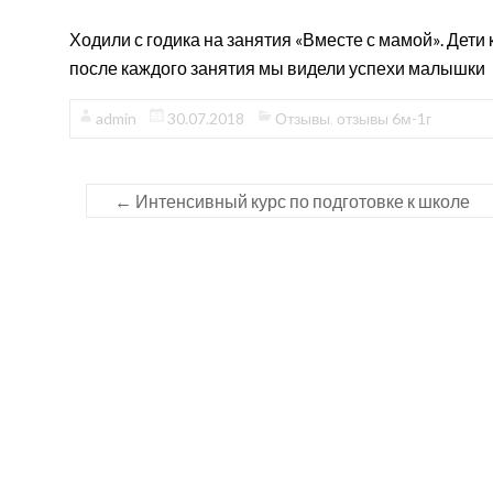
Ходили с годика на занятия «Вместе с мамой». Дети
после каждого занятия мы видели успехи малышки
admin
30.07.2018
Отзывы
,
отзывы 6м-1г
←
Интенсивный курс по подготовке к школе