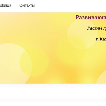
Афиша
Контакты
Развивающ
Растим г
г. К