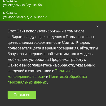
г.
Казань
,
ул. Академика Глушко, 5а
г.
Казань
,
ул. Завойского, д. 21Б, корп.2
x
Тел:
+7-917-918-85-16
Этот Сайт использует «cookie» и в том числе
собирает следующие сведения о Пользователях в
Задать вопрос о занятиях в TG
целях анализа эффективности Сайта: IP-адрес
пользователя, дата и время посещения Сайта, типы
Задать вопрос о занятиях в Max
браузера и операционной системы, тип и модель
мобильного устройства. Продолжая работу с
Мы в ВКонтакте
Сайтом вы соглашаетесь на обработку указанных
сведений в соответствии с
Политикой
конфиденциальности
и
Политикой обработки
персональных данных
.
Copyright © 2013-2016 Школа раннего развития "Вместе с
Согласен
мамой"
Политика конфиденциальности
Политика обработки
персональных данных