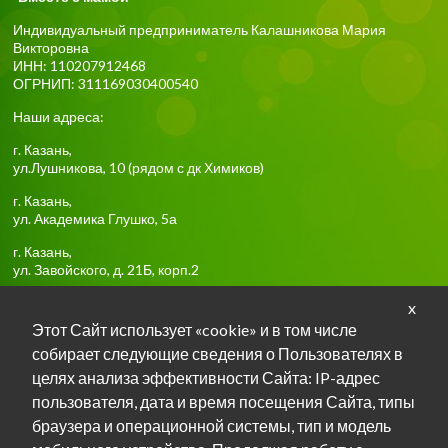
Индивидуальный предприниматель Калашникова Мария
Викторовна
ИНН: 110207912468
ОГРНИП: 311169030400540
Наши адреса:
г.
Казань
,
ул.Лушникова, 10
(рядом с дк Химиков)
г.
Казань
,
ул. Академика Глушко, 5а
г.
Казань
,
ул. Завойского, д. 21Б, корп.2
x
Тел:
+7-917-918-85-16
Этот Сайт использует «cookie» и в том числе
собирает следующие сведения о Пользователях в
Задать вопрос о занятиях в TG
целях анализа эффективности Сайта: IP-адрес
пользователя, дата и время посещения Сайта, типы
Задать вопрос о занятиях в Max
браузера и операционной системы, тип и модель