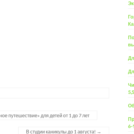
Эк
Го
Ка
По
вы
Дл
Дл
Чи
5,
Об
е путешествие» для детей от 1 до 7 лет
Пр
6-
В студии каникулы до 1 августа!
→