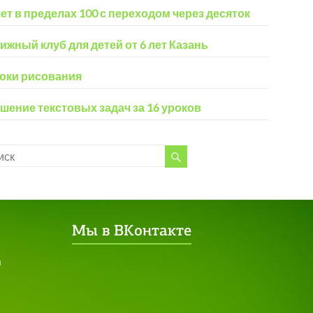
ет в пределах 100 с переходом через десяток
ижный клуб для детей от 6 лет Казань
оки рисования
шение текстовых задач за 16 уроков
Мы в ВКонтакте
я