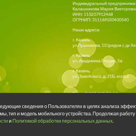
Индивидуальный предпринима
Калашникова Мария Викторовн
ИНН: 110207912468
ОГРНИП: 311169030400540
Наши адреса:
г.
Казань
,
ул.Лушникова, 10
(рядом с дк Х
г.
Казань
,
ул. Академика Глушко, 5а
г.
Казань
,
ул. Завойского, д. 21Б, корп.2
Тел:
+7-917-918-85-16
 следующие сведения о Пользователях в целях анализа эффек
Задать вопрос о занятия
мы, тип и модель мобильного устройства. Продолжая работу
сти
и
Политикой обработки персональных данных
.
Задать вопрос о занятия