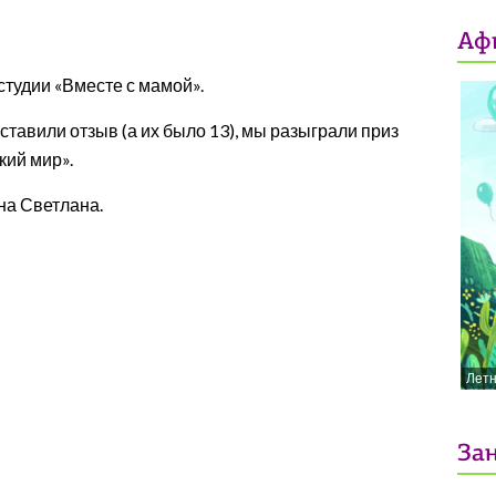
Аф
тудии «Вместе с мамой».
ставили отзыв (а их было 13), мы разыграли приз
кий мир».
на Светлана.
Лет
Зан