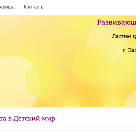
Афиша
Контакты
Развивающ
Растим г
г. К
та в Детский мир