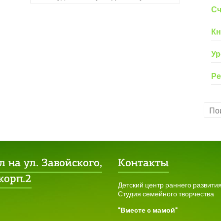
Сч
Кн
Ур
Ре
 на ул. Завойского,
Контакты
 корп.2
Детский центр раннего развити
Студия семейного творчества
"Вместе с мамой"