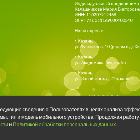
Индивидуальный предпринима
Калашникова Мария Викторовн
ИНН: 110207912468
ОГРНИП: 311169030400540
Наши адреса:
г.
Казань
,
ул.Лушникова, 10
(рядом с дк Х
г.
Казань
,
ул. Академика Глушко, 5а
г.
Казань
,
ул. Завойского, д. 21Б, корп.2
Тел:
+7-917-918-85-16
 следующие сведения о Пользователях в целях анализа эффек
Задать вопрос о занятия
мы, тип и модель мобильного устройства. Продолжая работу
сти
и
Политикой обработки персональных данных
.
Задать вопрос о занятия