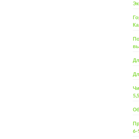
Эк
Го
Ка
По
вы
Дл
Дл
Чи
5,
Об
Пр
6-