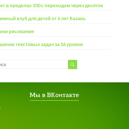
ет в пределах 100 с переходом через десяток
ижный клуб для детей от 6 лет Казань
оки рисования
шение текстовых задач за 16 уроков
Мы в ВКонтакте
я