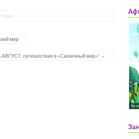
Аф
студии
ский мир
ГУСТ: путешествие в «Сказочный мир»!
→
Лет
Зан