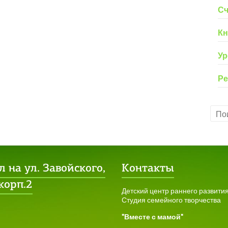
Сч
Кн
Ур
Ре
 на ул. Завойского,
Контакты
 корп.2
Детский центр раннего развити
Студия семейного творчества
"Вместе с мамой"