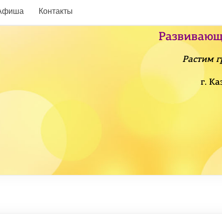
Афиша
Контакты
Развивающ
Растим г
г. К