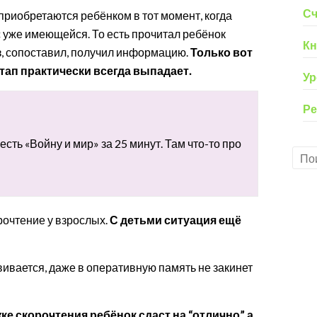
Сч
приобретаются ребёнком в тот момент, когда
 уже имеющейся. То есть прочитал ребёнок
Кн
з, сопоставил, получил информацию.
Только вот
тап практически всегда выпадает.
Ур
Ре
сть «Войну и мир» за 25 минут. Там что-то про
орочтение у взрослых.
С детьми ситуация ещё
вивается, даже в оперативную память не закинет
ке скорочтения ребёнок сдаст на “отлично”, а