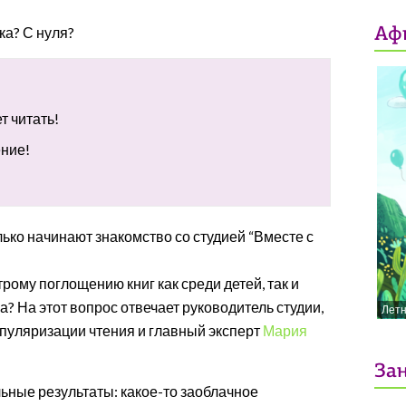
ка? С нуля?
Аф
т читать!
ение!
лько начинают знакомство со студией “Вместе с
рому поглощению книг как среди детей, так и
а? На этот вопрос отвечает руководитель студии,
Лет
пуляризации чтения и главный эксперт
Мария
Зан
ьные результаты: какое-то заоблачное