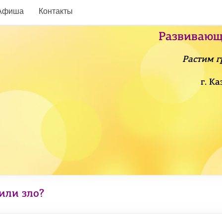
Афиша
Контакты
Развивающ
Растим г
г. К
или зло?