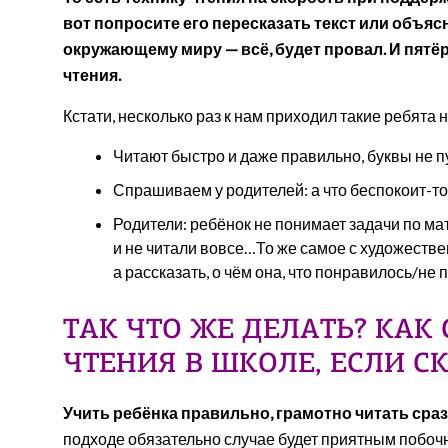
вот попросите его пересказать текст или объясн
окружающему миру — всё, будет провал. И пятёр
чтения.
Кстати, несколько раз к нам приходил такие ребята 
Читают быстро и даже правильно, буквы не пу
Спрашиваем у родителей: а что беспокоит-то
Родители: ребёнок не понимает задачи по мат
и не читали вовсе…То же самое с художествен
а рассказать, о чём она, что понравилось/не
ТАК ЧТО ЖЕ ДЕЛАТЬ? КАК
ЧТЕНИЯ В ШКОЛЕ, ЕСЛИ С
Учить ребёнка правильно, грамотно читать сраз
подходе обязательно случае будет приятным побо