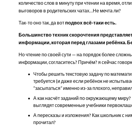
количество слов в минуту при чтении на время, отли
выговоров в родительских чатах…Не мечта ли?
Так-то оно так, да вот
подвох всё-таки есть.
Большинство техник скорочтения представляе
информации, которая перед глазами ребёнка. Б
Но чтение по своей сути — на порядок более сложн
информации, согласитесь? Причём? я сейчас говорю
Чтобы решить текстовую задачу по математике
требуется (и даже если ребёнок не испытыва
“засыпаться” именно из-за плохого, неправи
А как насчёт заданий по окружающему миру?
выглядят современные учебники первоклаше
А пересказы и изложения? Как школьник с ним
прочитал?