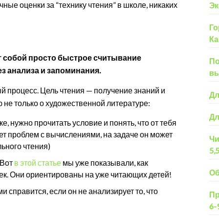
чные оценки за “технику чтения” в школе, никаких
Эк
Го
Ка
т собой просто быстрое считывание
По
ез анализа и запоминания.
вы
ый процесс. Цель чтения — получение знаний и
Дл
 не только о художественной литературе:
Дл
, нужно прочитать условие и понять, что от тебя
ет проблем с вычислениями, на задаче он может
Чи
льного чтения)
5,
 Вот
в этой статье
мы уже показывали, как
Об
к. Они ориентированы на уже читающих детей!
и справится, если он не анализирует то, что
Пр
6-